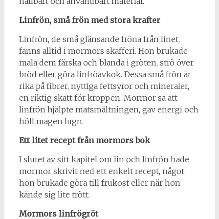
hållbart och användbart material.
Linfrön, små frön med stora krafter
Linfrön, de små glänsande fröna från linet,
fanns alltid i mormors skafferi. Hon brukade
mala dem färska och blanda i gröten, strö över
bröd eller göra linfröavkok. Dessa små frön är
rika på fibrer, nyttiga fettsyror och mineraler,
en riktig skatt för kroppen. Mormor sa att
linfrön hjälpte matsmältningen, gav energi och
höll magen lugn.
Ett litet recept från mormors bok
I slutet av sitt kapitel om lin och linfrön hade
mormor skrivit ned ett enkelt recept, något
hon brukade göra till frukost eller när hon
kände sig lite trött.
Mormors linfrögröt