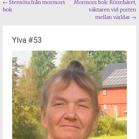
Post
←
Stensöta från mormors
Mormors bok: Rönnbäret,
bok
väktaren vid porten
navigation
mellan världar
→
Ylva #53