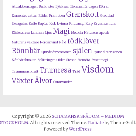
Attraktionslagen
Benknotor
Björksav.
Blomma för dagen
Dörrar
Granskott
Elementet vatten
Fläder
Framtiden
Grodblad
Horagalles
Kaffe
Kapitel
Klok kvinna
Knutmagi
Korp
Krysantemum
Magi
Kärleksresa
Lammas
Ljus
Medicin
Naturens apotek
rödklöver
Naturens väktare
Nordanvind
Nåjd
Rönnbär
själen
Sjunde dimensionen
Sjätte dimensionen
Slånbärsbusken
Splittringens tider
Stenar
Stensöta
Svart magi
Visdom
Trumresa
Trummans kraft
Träd
Växter
Älvor
Östanvinden
Copyright © 2026
SCHAMANSK SPÅDOM – MEDIUM
STOCKHOLM
. All rights reserved. Theme:
Radiate
by ThemeGrill.
Powered by
WordPress
.