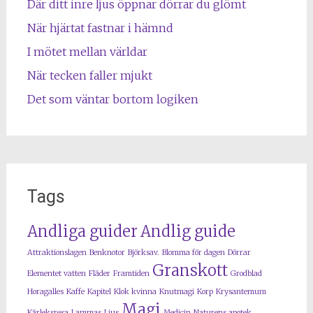
Där ditt inre ljus öppnar dörrar du glömt
När hjärtat fastnar i hämnd
I mötet mellan världar
När tecken faller mjukt
Det som väntar bortom logiken
Tags
Andliga guider
Andlig guide
Attraktionslagen
Benknotor
Björksav.
Blomma för dagen
Dörrar
Granskott
Elementet vatten
Fläder
Framtiden
Grodblad
Horagalles
Kaffe
Kapitel
Klok kvinna
Knutmagi
Korp
Krysantemum
Magi
Kärleksresa
Lammas
Ljus
Medicin
Naturens apotek