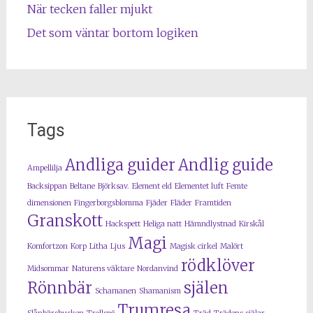
När tecken faller mjukt
Det som väntar bortom logiken
Tags
Andliga guider
Andlig guide
Ampellilja
Backsippan
Beltane
Björksav.
Element eld
Elementet luft
Femte
dimensionen
Fingerborgsblomma
Fjäder
Fläder
Framtiden
Granskott
Hackspett
Heliga natt
Hämndlystnad
Kirskål
Magi
Komfortzon
Korp
Litha
Ljus
Magisk cirkel
Malört
rödklöver
Midsommar
Naturens väktare
Nordanvind
Rönnbär
själen
Schamanen
Shamanism
Trumresa