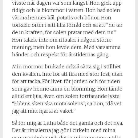
visste när dagen var som längst. Hon gick upp
tidigt och la blommor i vatten. Hon bad solen
värma hennes kål, potatis och bönor. Hon
torkade örter i sitt lilla förråd och sa att “nu tar
de in kraften, för solen pratar med dem nu.”
Hon talade inte om ritualer i någon större
mening, men hon levde dem. Med varsamma
händer och respekt för årstidernas gång.
Min mormor brukade också sätta sig i stillhet
den kvällen. Inte för att fira med stor fest, utan
för att tacka. För livet, för jorden och för tiden
som gav henne ännu en blomning. Hon tände
alltid ett ljus, även om solen fortfarande lyste.
“Eldens sken ska möta solens”, sa hon, “då vet
jag att mitt hjärta är vaket.”
Så för mig är Litha både det gamla och det nya.
Det är ritualerna jag gör i cirkeln med mina
egna symboler och det är min mormors stilla