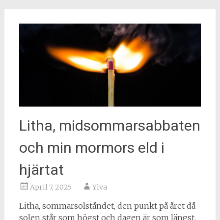
Litha, midsommarsabbaten
och min mormors eld i
hjärtat
April 7, 2025
Ylva
Litha, sommarsolståndet, den punkt på året då
solen står som högst och dagen är som längst.