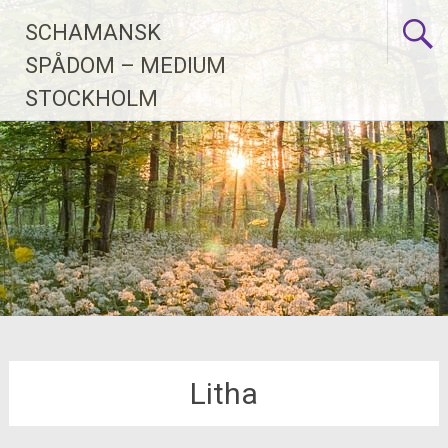
Skip
SCHAMANSK
to
content
SPÅDOM – MEDIUM
STOCKHOLM
Litha