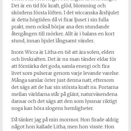
Det är en tid för kraft, glöd, blomning och
skördens första löften. I det wiccanska årshjulet
är detta högtiden då vi firar ljuset i sin fulla
prakt, men också börjar ana den stundande
återgången till mörker. Allt är i balans en kort
stund, innan hjulet långsamt vänder.
Inom Wicca är Litha en tid att ära solen, elden
och livskraften. Det är nu man tänder eldar för
att förstärka det goda, samla energi och fira
livet som pulserar genom varje levande varelse.
Många samlar örter just denna natt, eftersom
det sägs att de har sin största kraft nu. Portarna
mellan världarna står på glänt, naturväsendena
dansar och det sägs att den som lyssnar riktigt
noga kan höra slogens hemligheter.
Då tänker jag på min mormor. Hon firade aldrig
något hon kallade Litha, men hon visste. Hon