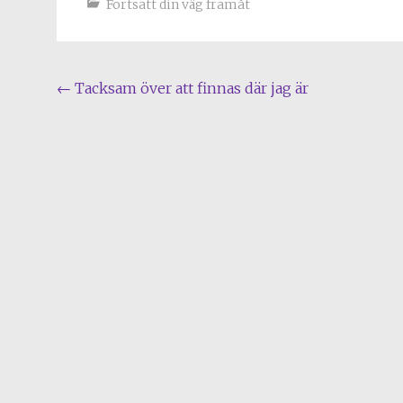
Fortsatt din väg framåt
Post
←
Tacksam över att finnas där jag är
navigation