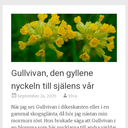
Gullvivan, den gyllene
nyckeln till själens vår
September 24, 2025
Ylva
När jag ser Gullvivan i dikeskanten eller i en
gammal skogsglänta, då hör jag nästan min
mormors röst. Hon brukade säga att Gullvivan r
en blomma som bär nycklarna till andra världar.