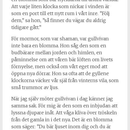
Att varje liten klocka som nickar i vinden är
som en port till ett nytt rum i vårt inre. ”Följ
dem,” sa hon, ”så finner du vägar du aldrig
tidigare gått.”
För mormor, som var shaman, var gullvivan
inte bara en blomma. Hon såg den som en
budbärare mellan jorden och himlen, en
påminnelse om att våren bär löften om livets
förnyelse, men också om vårt eget mod att
öppna nya dörrar. Hon sa ofta att de gyllene
klockorna väcker vår själ från vinterns vila, som
små trummor av ljus.
När jag själv möter gullvivan i dag känner jag
samma sak. För mig är den som en inbjudan att
lyssna djupare inåt. Att våga kliva över tröskeln
från det gamla in i det nya. Det är en blomma
som säger: ”Du bär ljuset inom dig och du är