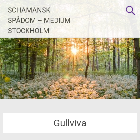
Skip
SCHAMANSK
to
content
SPÅDOM – MEDIUM
STOCKHOLM
Gullviva