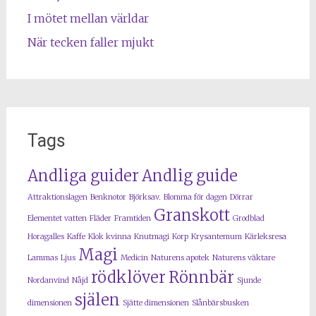
I mötet mellan världar
När tecken faller mjukt
Tags
Andliga guider
Andlig guide
Attraktionslagen
Benknotor
Björksav.
Blomma för dagen
Dörrar
Granskott
Elementet vatten
Fläder
Framtiden
Grodblad
Horagalles
Kaffe
Klok kvinna
Knutmagi
Korp
Krysantemum
Kärleksresa
Magi
Lammas
Ljus
Medicin
Naturens apotek
Naturens väktare
rödklöver
Rönnbär
Nordanvind
Nåjd
Sjunde
själen
dimensionen
Sjätte dimensionen
Slånbärsbusken