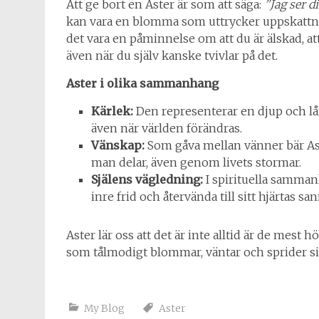
Att ge bort en Aster är som att säga:
”Jag ser d
kan vara en blomma som uttrycker uppskattning
det vara en påminnelse om att du är älskad, att 
även när du själv kanske tvivlar på det.
Aster i olika sammanhang
Kärlek:
Den representerar en djup och lån
även när världen förändras.
Vänskap:
Som gåva mellan vänner bär As
man delar, även genom livets stormar.
Själens vägledning:
I spirituella samman
inre frid och återvända till sitt hjärtas sa
Aster lär oss att det är inte alltid är de mes
som tålmodigt blommar, väntar och sprider sin
My Blog
Aster