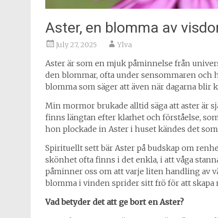
Aster, en blomma av visd
July 27, 2025
Ylva
Aster är som en mjuk påminnelse från universu
den blommar, ofta under sensommaren och höst
blomma som säger att även när dagarna blir ko
Min mormor brukade alltid säga att aster är 
finns längtan efter klarhet och förståelse, som
hon plockade in Aster i huset kändes det som 
Spirituellt sett bär Aster på budskap om renhet
skönhet ofta finns i det enkla, i att våga st
påminner oss om att varje liten handling av v
blomma i vinden sprider sitt frö för att skapa n
Vad betyder det att ge bort en Aster?