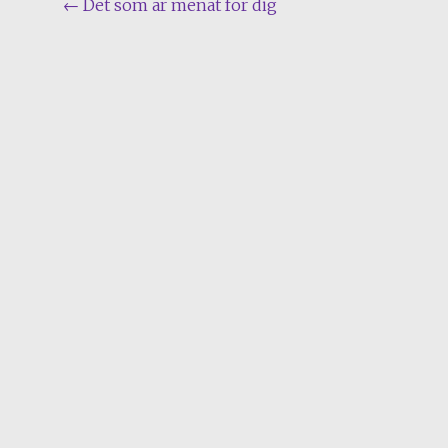
Post
←
Det som är menat för dig
navigation